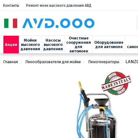
Контакты
Ремонт моек высокого давления АВД
Очистные
Мойки
Насосы
сооружения
Оборудование
Акции
высокого
высокого
для
для автомоек
само
давления
давления
автомоек
LANZ
Главная
Пенообразователи для мойки
Пеногенераторы