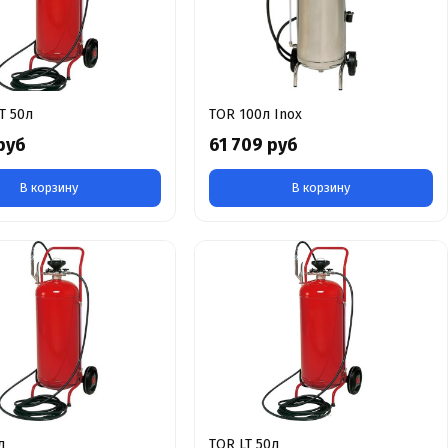
T 50л
TOR 100л Inox
руб
61 709 руб
В корзину
В корзину
л
TOR LT 50л