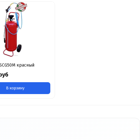
SCG50M красный
руб
В корзину