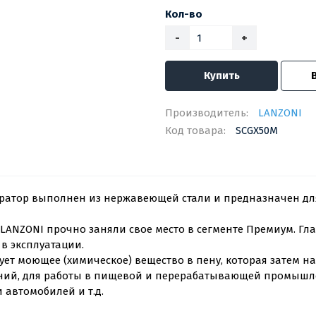
Кол-во
-
+
Купить
Производитель:
LANZONI
Код товара:
SCGX50M
ератор выполнен из нержавеющей стали и предназначен д
ANZONI прочно заняли свое место в сегменте Премиум. Гл
в эксплуатации.
ет моющее (химическое) вещество в пену, которая затем н
ений, для работы в пищевой и перерабатывающей промышл
автомобилей и т.д.