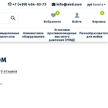
+7 (499) 404-03-73
info@avd.ooo
руб
Валюта
0
0
Избранное
Войти
Корзина
Установки
омышленные
Клининговое
противопожарные
Пенообразовател
пылесосы
оборудование
высокого
для мойки
давления (УПВД)
0M
0 отзывов
ие