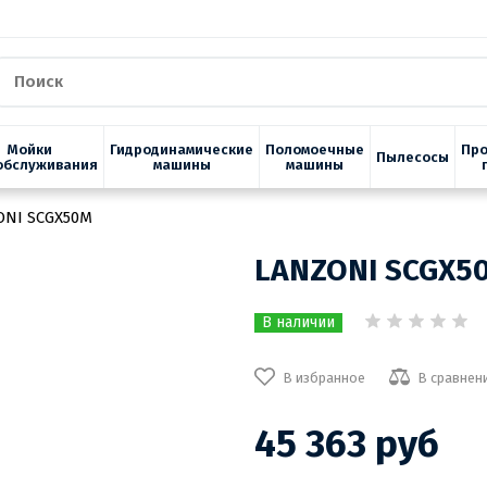
Мойки
Гидродинамические
Поломоечные
Пр
Пылесосы
обслуживания
машины
машины
ONI SCGX50M
LANZONI SCGX5
В наличии
В избранное
В сравнен
45 363 руб