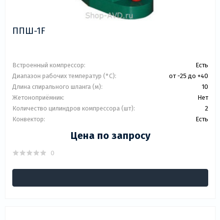
ППШ-1F
Встроенный компрессор:
Есть
Диапазон рабочих температур (°C):
от -25 до +40
Длина спирального шланга (м):
10
Жетоноприёмник:
Нет
Количество цилиндров компрессора (шт):
2
Конвектор:
Есть
Цена по запросу
0