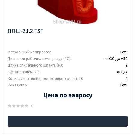
ППШ-2.1.2 TST
Встроенный компрессор:
Есть
Диапазон рабочих температур (°C):
от -30 до +50
Длина спирального шланга (м):
9
Жетоноприёмник:
опция
Количество цилиндров компрессора (шт):
1
Конвектор:
Есть
Цена по запросу
0