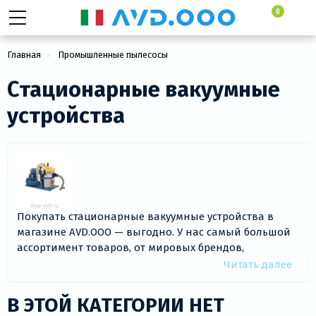
0
Главная
Промышленные пылесосы
Стационарные вакуумные устройства
Стационарные вакуумные
устройства
Покупать стационарные вакуумные устройства в
магазине AVD.OOO — выгодно. У нас самый большой
ассортимент товаров, от мировых брендов,
официальным поставщиком которых является наш
Читать далее
интернет-магазин. Стационарные вакуумные
устройства в нашем каталоге представлены в
В ЭТОЙ КАТЕГОРИИ НЕТ
количестве 0 товаров - с фотографиями, описанием,