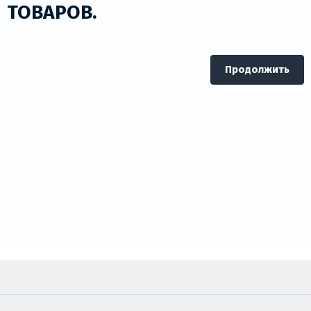
ТОВАРОВ.
техническими характеристиками, отзывами
покупателей, а также функцией сравнения моделей
по стоимости и параметрам. Наши специалисты
проконсультируют вас по всем возникшим вопросам.
Продолжить
Сделать заказ товара можно по телефону, почте, а
также оформив заказ на сайте. Приятных покупок!