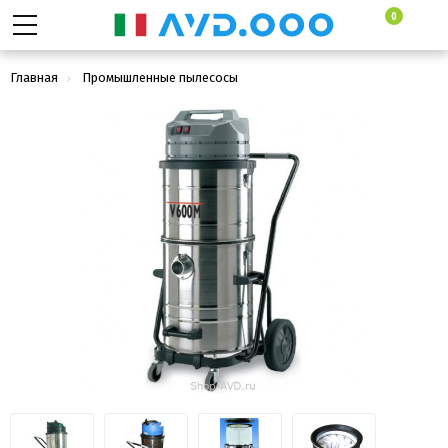
0
Главная
Промышленные пылесосы
Промышленные пылеводососы для сбора сухой и жидкой грязи
Soteco Nevada V629