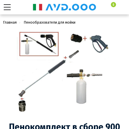
0
Главная
Пенообразователи для мойки
Пенокомплекты (пенопистолеты)
Пенокомплект в сборе 900 мм изог, RL 26 + байонет KW;
вход М22х1,5ш.
Пенокомплект в сборе 900