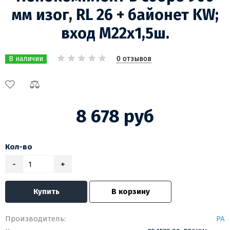
мм изог, RL 26 + байонет KW;
вход М22х1,5ш.
0 отзывов
В наличии
8 678 руб
Кол-во
-
+
Купить
В корзину
Производитель:
PA