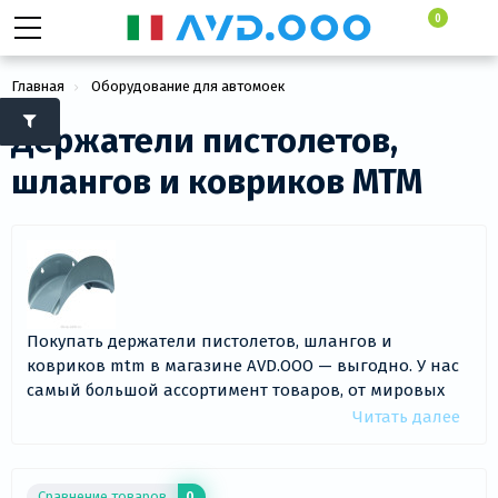
0
Главная
Оборудование для автомоек
Держатели пистолетов, шлангов и ковриков
Держатели пистолетов,
Держатели пистолетов, шлангов ..
шлангов и ковриков MTM
Покупать держатели пистолетов, шлангов и
ковриков mtm в магазине AVD.OOO — выгодно. У нас
самый большой ассортимент товаров, от мировых
брендов, официальным поставщиком которых
Читать далее
является наш интернет-магазин. Держатели
пистолетов, шлангов и ковриков MTM в нашем
каталоге представлены в количестве 1 товаров - с
Сравнение товаров
0