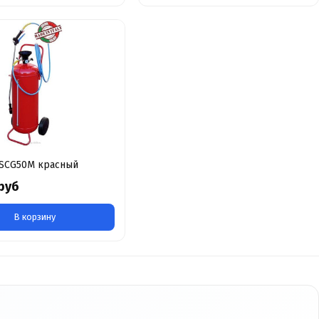
SCG50M красный
руб
В корзину