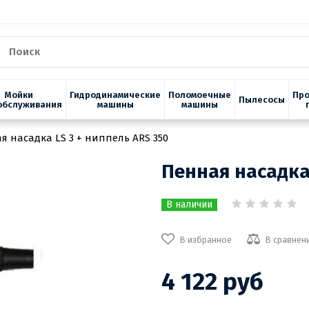
Мойки
Гидродинамические
Поломоечные
Пр
Пылесосы
обслуживания
машины
машины
я насадка LS 3 + ниппель ARS 350
Пенная насадка
В наличии
В избранное
В сравнен
4 122 руб