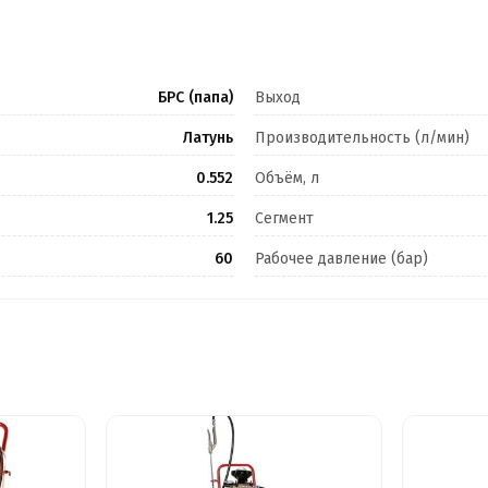
БРС (папа)
Выход
Латунь
Производительность (л/мин)
0.552
Объём, л
1.25
Сегмент
60
Рабочее давление (бар)