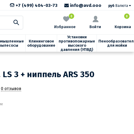
+7 (499) 404-03-73
info@avd.ooo
руб
Валюта
0
0
Избранное
Войти
Корзина
Установки
омышленные
Клининговое
противопожарные
Пенообразовател
пылесосы
оборудование
высокого
для мойки
давления (УПВД)
 LS 3 + ниппель ARS 350
0 отзывов
ие