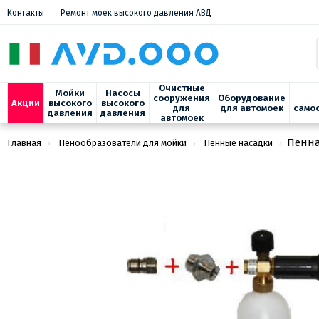
Контакты
Ремонт моек высокого давления АВД
Очистные
Мойки
Насосы
сооружения
Оборудование
Акции
высокого
высокого
для
для автомоек
само
давления
давления
автомоек
Пенна
Главная
Пенообразователи для мойки
Пенные насадки