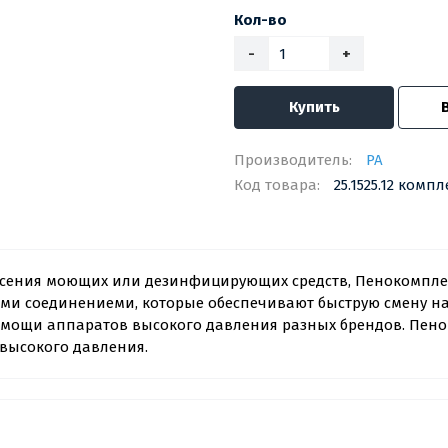
Кол-во
-
+
Купить
Производитель:
PA
Код товара:
25.1525.12 компл
сения моющих или дезинфицирующих средств, Пенокомплект
и соединениеми, которые обеспечивают быструю смену на 
омощи аппаратов высокого давления разных брендов. Пено
 высокого давления.