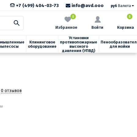
+7 (499) 404-03-73
info@avd.ooo
руб
Валюта
0
0
Избранное
Войти
Корзина
Установки
омышленные
Клининговое
противопожарные
Пенообразовател
пылесосы
оборудование
высокого
для мойки
давления (УПВД)
0 отзывов
ие