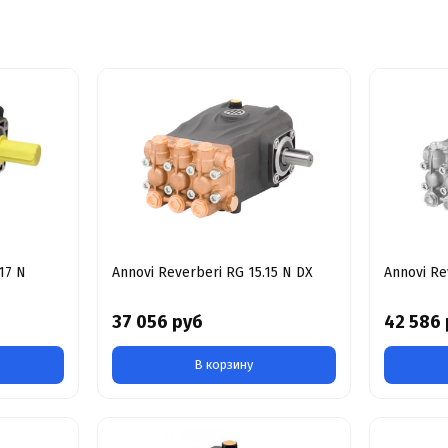
17 N
Annovi Reverberi RG 15.15 N DX
Annovi Re
37 056 руб
42 586
В корзину