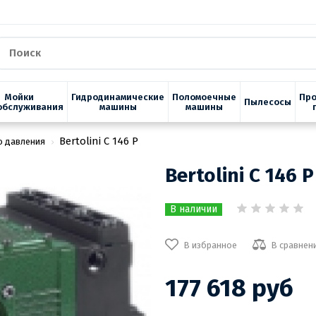
Мойки
Гидродинамические
Поломоечные
Пр
Пылесосы
обслуживания
машины
машины
Bertolini С 146 Р
о давления
Bertolini С 146 Р
В наличии
В избранное
В сравнен
177 618 руб