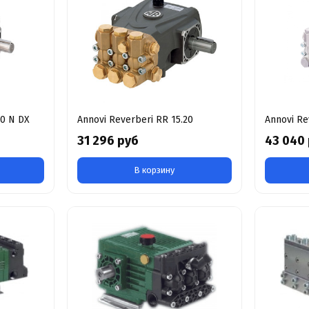
20 N DX
Annovi Reverberi RR 15.20
Annovi Re
31 296 руб
43 040
В корзину