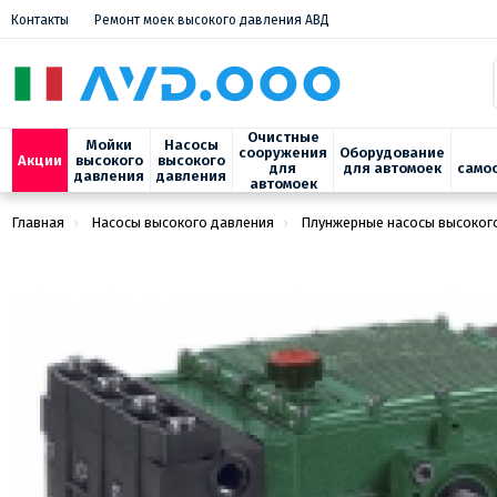
Контакты
Ремонт моек высокого давления АВД
Очистные
Мойки
Насосы
сооружения
Оборудование
Акции
высокого
высокого
для
для автомоек
само
давления
давления
автомоек
Главная
Насосы высокого давления
Плунжерные насосы высоког