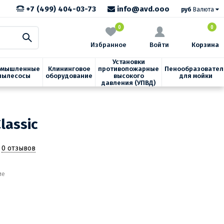
+7 (499) 404-03-73
info@avd.ooo
руб
Валюта
0
0
Избранное
Войти
Корзина
Установки
омышленные
Клининговое
противопожарные
Пенообразовател
пылесосы
оборудование
высокого
для мойки
давления (УПВД)
lassic
0 отзывов
ие