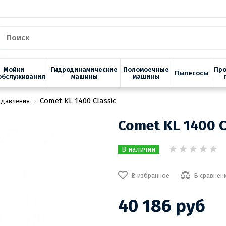
Мойки
Гидродинамические
Поломоечные
Пр
Пылесосы
обслуживания
машины
машины
Comet KL 1400 Classic
 давления
Comet KL 1400 C
В наличии
В избранное
В сравнен
40 186 руб