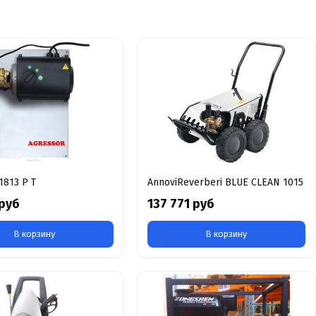
1813 P T
AnnoviReverberi BLUE CLEAN 1015
 руб
137 771 руб
В корзину
В корзину